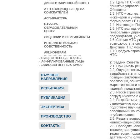
1.2. Цель НТС – о
ДИССЕРТАЦИОННЫЙ СОВЕТ
принятия управлен
АТТЕСТАЦИОННЫЕ ДЕЛА
Общества.
СОИСКАТЕЛЕЙ
1.3. НТС – экспер
инженеров и учен
АСПИРАНТУРА
форма работы НТС
НАУЧНО-
1.4. Настоящее П
ОБРАЗОВАТЕЛЬНЫЙ
1.5. НТС возглавл
ЦЕНТР
генеральный дире
председателя, уче
ЛИЦЕНЗИИ
И СЕРТИФИКАТЫ
1.6. Состав НТС 
ИНТЕЛЛЕКТУАЛЬНАЯ
возможность, в си
СОБСТВЕННОСТЬ
Действие НТС мож
1.7. Предусматри
АКЦИОНЕРАМ
НТС.
- - - - - - - - - - - - - - - - - - - - - - - - - - - - - -
› СУЩЕСТВЕННЫЕ ФАКТЫ
› АФФИЛИРОВАННЫЕ ЛИЦА
2. Задачи Совета
› ЭМИССИЯ ЦЕННЫХ БУМАГ
2.1. Принимать ре
2.2. Осуществлять
вырабатывать и пр
НАУЧНЫЕ
позиции (заключен
НАПРАВЛЕНИЯ
реализации, защит
маркетинговых и п
ИСПЫТАНИЯ
изделий; представ
2.3. Рассматриват
сотрудничества с 
ПУБЛИКАЦИИ
2.4. Разрабатыват
утверждению прогр
ЭКСПЕРТИЗА
подготовке научны
совещаний и конф
опубликованию.
ПРОИЗВОДСТВО
2.5. Решать вопр
квалификации рабо
КОНТАКТЫ
2.6. Проводить об
техники; заслушив
технических подра
деятельности, слу