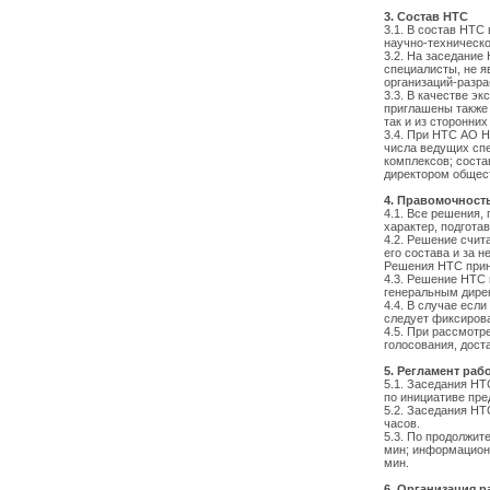
3. Состав НТС
3.1. В состав НТ
научно-техническо
3.2. На заседание
специалисты, не я
организаций-разра
3.3. В качестве э
приглашены также 
так и из сторонних
3.4. При НТС АО Н
числа ведущих сп
комплексов; сост
директором общес
4. Правомочност
4.1. Все решения
характер, подгот
4.2. Решение счит
его состава и за 
Решения НТС прин
4.3. Решение НТС 
генеральным дире
4.4. В случае есл
следует фиксирова
4.5. При рассмотр
голосования, дост
5. Регламент раб
5.1. Заседания НТ
по инициативе пре
5.2. Заседания НТ
часов.
5.3. По продолжит
мин; информационн
мин.
6. Организация 