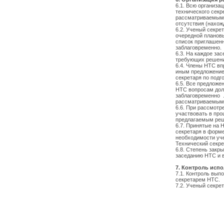
6.1. Всю организа
технического сек
рассматриваемым в
отсутствия (нахож
6.2. Ученый секре
очередной плановы
список приглашенн
заблаговременно.
6.3. На каждое за
требующих решени
6.4. Члены НТС вп
иным предложение
секретаря по подг
6.5. Все предлож
НТС вопросам дол
заблаговременно 
рассматриваемым 
6.6. При рассмот
участвовать в про
предлагаемым ре
6.7. Принятые на
секретаря в форме
необходимости уч
Технический секр
6.8. Степень закр
заседанию НТС и в
7. Контроль исп
7.1. Контроль вы
секретарем НТС.
7.2. Ученый секре