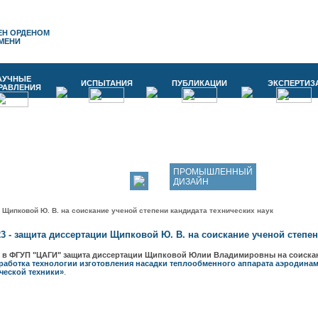
ЕН ОРДЕНОМ
МЕНИ
АУЧНЫЕ
ИСПЫТАНИЯ
ПУБЛИКАЦИИ
ЭКСПЕРТИЗ
РАВЛЕНИЯ
ПРОМЫШЛЕННЫЙ
ДИЗАЙН
и Щипковой Ю. В. на соискание ученой степени кандидата технических наук
23 - защита диссертации Щипковой Ю. В. на соискание ученой степе
3 - в ФГУП "ЦАГИ" защита диссертации Щипковой Юлии Владимировны
на соискан
работка технологии изготовления насадки теплообменного аппарата аэродина
ческой техники
»
.
ТЕХНОЛОГИИ КОМПОЗИТНЫХ
КОНСТРУКЦИЙ